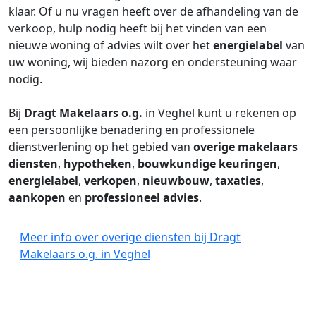
klaar. Of u nu vragen heeft over de afhandeling van de
verkoop, hulp nodig heeft bij het vinden van een
nieuwe woning of advies wilt over het
energielabel
van
uw woning, wij bieden nazorg en ondersteuning waar
nodig.
Bij
Dragt Makelaars o.g.
in Veghel kunt u rekenen op
een persoonlijke benadering en professionele
dienstverlening op het gebied van
overige makelaars
diensten
,
hypotheken
,
bouwkundige keuringen
,
energielabel
,
verkopen
,
nieuwbouw
,
taxaties
,
aankopen
en
professioneel advies
.
Meer info over overige diensten bij Dragt
Makelaars o.g. in Veghel