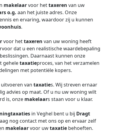
en
makelaar
voor het
taxeren
van uw
rs o.g.
aan het juiste adres. Onze
ennis en ervaring, waardoor zij u kunnen
oonhuis
.
r
voor het
taxeren
van uw woning heeft
ervoor dat u een realistische waardebepaling
ke beslissingen. Daarnaast kunnen onze
et gehele
taxatie
proces, van het verzamelen
elingen met potentiële kopers.
t uitvoeren van
taxatie
s. Wij streven ernaar
ig advies op maat. Of u nu uw woning wilt
rd is, onze
makelaar
s staan voor u klaar.
ningtaxaties
in Veghel bent u bij
Dragt
aag nog contact met ons op en ervaar zelf
ren
makelaar
voor uw
taxatie
behoeften.