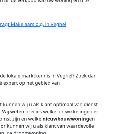
n bij de verkoop van uw woning en u te
g
.
ragt Makelaars o.g. in Veghel
de lokale marktkennis in Veghel? Zoek dan
é expert op het gebied van
kunnen wij u als klant optimaal van dienst
. Wij weten precies welke ontwikkelingen er
komst zijn en welke
nieuwbouwwoning
en
or kunnen wij u als klant van waardevolle
 van uw droomwoning.