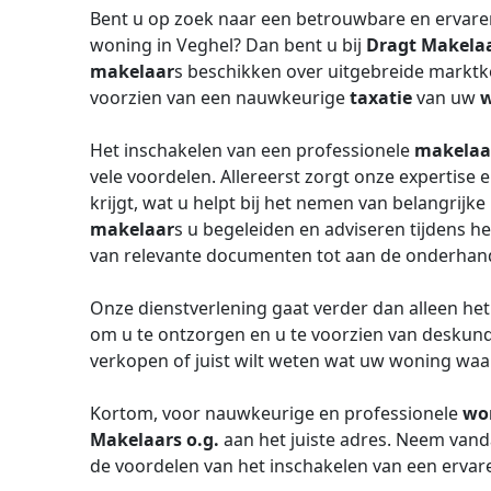
Bent u op zoek naar een betrouwbare en ervar
woning in Veghel? Dan bent u bij
Dragt Makelaa
makelaar
s beschikken over uitgebreide marktk
voorzien van een nauwkeurige
taxatie
van uw
w
Het inschakelen van een professionele
makelaa
vele voordelen. Allereerst zorgt onze expertise 
krijgt, wat u helpt bij het nemen van belangrij
makelaar
s u begeleiden en adviseren tijdens h
van relevante documenten tot aan de onderhand
Onze dienstverlening gaat verder dan alleen he
om u te ontzorgen en u te voorzien van deskund
verkopen of juist wilt weten wat uw woning waa
Kortom, voor nauwkeurige en professionele
wo
Makelaars o.g.
aan het juiste adres. Neem vand
de voordelen van het inschakelen van een erva