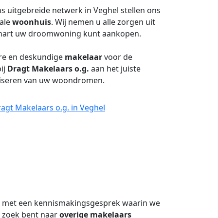
s uitgebreide netwerk in Veghel stellen ons
eale
woonhuis
. Wij nemen u alle zorgen uit
 hart uw droomwoning kunt aankopen.
are en deskundige
makelaar
voor de
ij
Dragt Makelaars o.g.
aan het juiste
ealiseren van uw woondromen.
agt Makelaars o.g. in Veghel
e met een kennismakingsgesprek waarin we
 zoek bent naar
overige makelaars