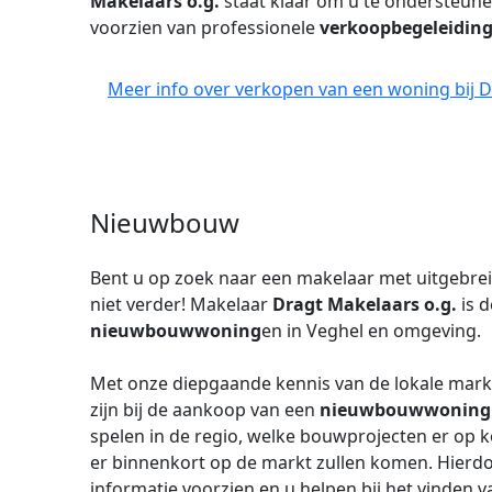
Makelaars o.g.
staat klaar om u te ondersteune
voorzien van professionele
verkoopbegeleidin
Meer info over verkopen van een woning bij D
Nieuwbouw
Bent u op zoek naar een makelaar met uitgebrei
niet verder! Makelaar
Dragt Makelaars o.g.
is d
nieuwbouwwoning
en in Veghel en omgeving.
Met onze diepgaande kennis van de lokale markt 
zijn bij de aankoop van een
nieuwbouwwoning
spelen in de regio, welke bouwprojecten er op 
er binnenkort op de markt zullen komen. Hierdo
informatie voorzien en u helpen bij het vinden