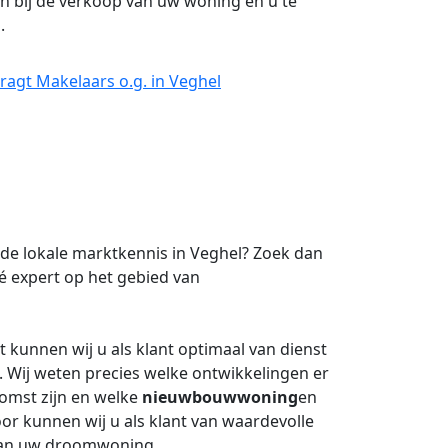
n bij de verkoop van uw woning en u te
g
.
ragt Makelaars o.g. in Veghel
de lokale marktkennis in Veghel? Zoek dan
é expert op het gebied van
kunnen wij u als klant optimaal van dienst
. Wij weten precies welke ontwikkelingen er
komst zijn en welke
nieuwbouwwoning
en
or kunnen wij u als klant van waardevolle
 van uw droomwoning.