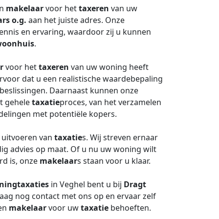
en
makelaar
voor het
taxeren
van uw
rs o.g.
aan het juiste adres. Onze
ennis en ervaring, waardoor zij u kunnen
oonhuis
.
r
voor het
taxeren
van uw woning heeft
ervoor dat u een realistische waardebepaling
ke beslissingen. Daarnaast kunnen onze
et gehele
taxatie
proces, van het verzamelen
elingen met potentiële kopers.
t uitvoeren van
taxatie
s. Wij streven ernaar
ig advies op maat. Of u nu uw woning wilt
rd is, onze
makelaar
s staan voor u klaar.
ningtaxaties
in Veghel bent u bij
Dragt
aag nog contact met ons op en ervaar zelf
ren
makelaar
voor uw
taxatie
behoeften.