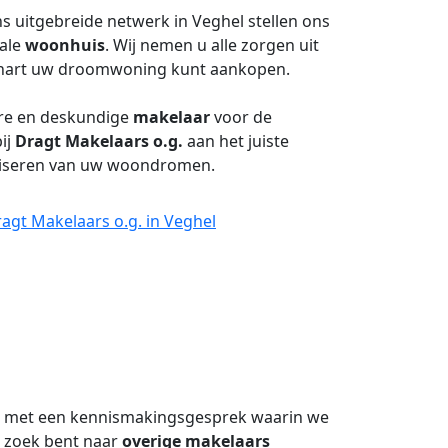
s uitgebreide netwerk in Veghel stellen ons
eale
woonhuis
. Wij nemen u alle zorgen uit
 hart uw droomwoning kunt aankopen.
are en deskundige
makelaar
voor de
ij
Dragt Makelaars o.g.
aan het juiste
ealiseren van uw woondromen.
agt Makelaars o.g. in Veghel
e met een kennismakingsgesprek waarin we
 zoek bent naar
overige makelaars