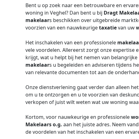
Bent u op zoek naar een betrouwbare en ervar
woning in Veghel? Dan bent u bij
Dragt Makelaa
makelaar
s beschikken over uitgebreide marktk
voorzien van een nauwkeurige
taxatie
van uw
w
Het inschakelen van een professionele
makelaa
vele voordelen. Allereerst zorgt onze expertise 
krijgt, wat u helpt bij het nemen van belangrij
makelaar
s u begeleiden en adviseren tijdens h
van relevante documenten tot aan de onderhand
Onze dienstverlening gaat verder dan alleen he
om u te ontzorgen en u te voorzien van deskund
verkopen of juist wilt weten wat uw woning waa
Kortom, voor nauwkeurige en professionele
wo
Makelaars o.g.
aan het juiste adres. Neem vand
de voordelen van het inschakelen van een erva